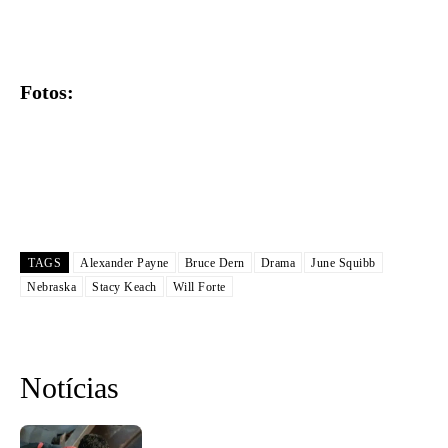
Fotos:
TAGS
Alexander Payne
Bruce Dern
Drama
June Squibb
Nebraska
Stacy Keach
Will Forte
Notícias