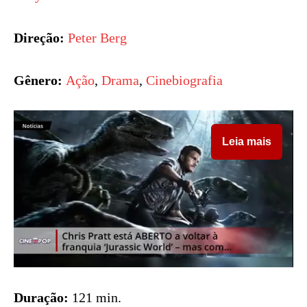
Direção:
Peter Berg
Gênero:
Ação
,
Drama
,
Cinebiografia
Leia mais
Duração:
121 min.