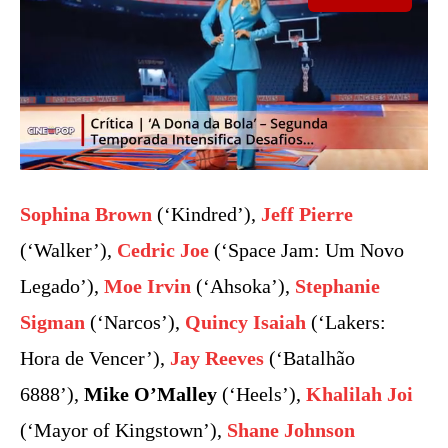
Sophina Brown
(‘Kindred’),
Jeff Pierre
(‘Walker’),
Cedric Joe
(‘Space Jam: Um Novo
Legado’),
Moe Irvin
(‘Ahsoka’),
Stephanie
Sigman
(‘Narcos’),
Quincy Isaiah
(‘Lakers:
Hora de Vencer’),
Jay Reeves
(‘Batalhão
6888’),
Mike O’Malley
(‘Heels’),
Khalilah Joi
(‘Mayor of Kingstown’),
Shane Johnson