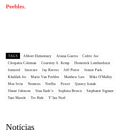
Peebles
.
TAGS
Abbott Elementary
Ariana Guerra
Cedric Joe
Cleopatra Coleman
Courtney A. Kemp
Domenick Lombardozzi
featured
Insecure
Jay Reeves
Jeff Pierre
Jonnie Park
Khalilah Joi
Mario Van Peebles
Matthew Law
Mike O'Malley
Moe Irvin
Nemesis
Netflix
Power
Quincy Isaiah
Shane Johnson
Siua Ikale’o
Sophina Brown
Stephanie Sigman
Tani Marole
Tre Hale
Y’Ian Noel
Notícias