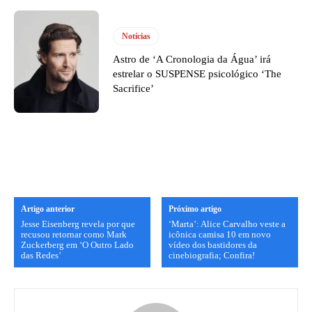
Notícias
Astro de ‘A Cronologia da Água’ irá
estrelar o SUSPENSE psicológico ‘The
Sacrifice’
Artigo anterior
Próximo artigo
Jesse Eisenberg revela por que
‘Marta’: Alice Carvalho veste a
recusou retornar como Mark
icônica camisa 10 em novo
Zuckerberg em ‘O Outro Lado
vídeo dos bastidores da
das Redes’
cinebiografia; Confira!