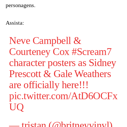
personagens.
Assista:
Neve Campbell
&
Courteney Cox
#Scream7
character posters as Sidney
Prescott & Gale Weathers
are officially here!!!
pic.twitter.com/AtD6OCFx
UQ
— tristan (@britneyvinyl)