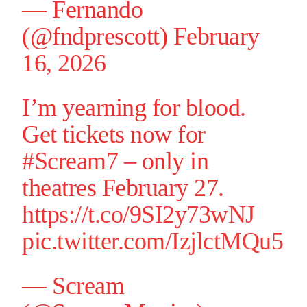
— Fernando
(@fndprescott)
February
16, 2026
I’m yearning for blood.
Get tickets now for
#Scream7
– only in
theatres February 27.
https://t.co/9SI2y73wNJ
pic.twitter.com/IzjlctMQu5
— Scream