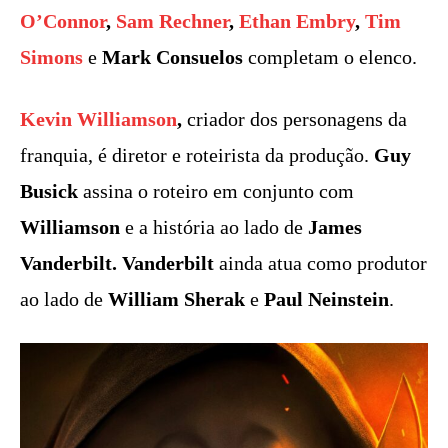
O’Connor
,
Sam Rechner
,
Ethan Embry
,
Tim
Simons
e
Mark Consuelos
completam o elenco.
Kevin Williamson
,
criador dos personagens da
franquia, é diretor e roteirista da produção.
Guy
Busick
assina o roteiro em conjunto com
Williamson
e a história ao lado de
James
Vanderbilt. Vanderbilt
ainda atua como produtor
ao lado de
William Sherak
e
Paul Neinstein
.