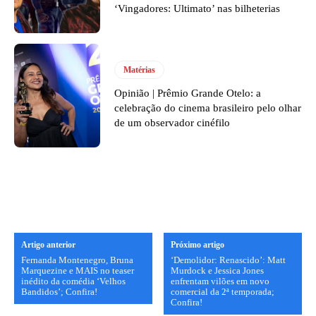
‘Vingadores: Ultimato’ nas bilheterias
Matérias
Opinião | Prêmio Grande Otelo: a
celebração do cinema brasileiro pelo olhar
de um observador cinéfilo
Artigo anterior
Próximo artigo
Fernanda Montenegro, Bruna
‘Demolidor: Renascido’: Matt
Marquezine e MAIS no teaser
Murdock e Jessica Jones
inédito da comédia ‘Velhos
enfrentam vilões em novo
Bandidos’; Confira!
comercial da 2ª temporada;
Confira!