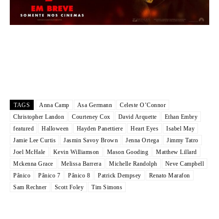
TAGS
Anna Camp
Asa Germann
Celeste O’Connor
Christopher Landon
Courteney Cox
David Arquette
Ethan Embry
featured
Halloween
Hayden Panettiere
Heart Eyes
Isabel May
Jamie Lee Curtis
Jasmin Savoy Brown
Jenna Ortega
Jimmy Tatro
Joel McHale
Kevin Williamson
Mason Gooding
Matthew Lillard
Mckenna Grace
Melissa Barrera
Michelle Randolph
Neve Campbell
Pânico
Pânico 7
Pânico 8
Patrick Dempsey
Renato Marafon
Sam Rechner
Scott Foley
Tim Simons