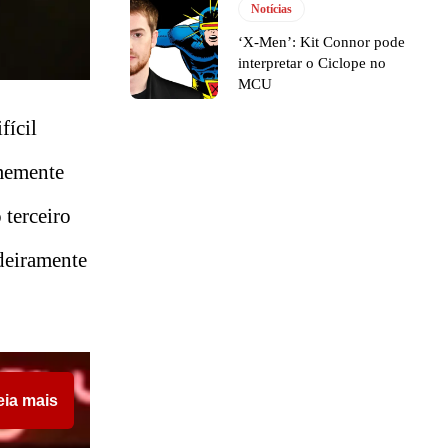
Notícias
‘X-Men’: Kit Connor pode
interpretar o Ciclope no
MCU
fícil
memente
 terceiro
deiramente
eia mais