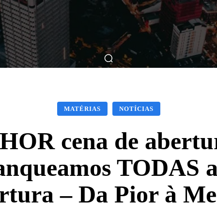
ticas
Breve Nos Cinemas
Matérias
Nos Cinemas
MATÉRIAS
NOTÍCIAS
HOR cena de abertur
Ranqueamos TODAS as
rtura – Da Pior à Me