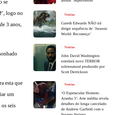
álbum ‘Superbloom’
o se
2
’, logo no
Notícias
Gareth Edwards NÃO irá
de 3 anos,
dirigir sequência de ‘Jurassic
World: Recomeço’
Notícias
 sonhado
John David Washington
estrelará novo TERROR
sobrenatural produzido por
Scott Derrickson
ra esta que
Notícias
‘O Espetacular Homem-
riar um
Aranha 3’: Arte inédita revela
detalhes do longa cancelado
 os seis
de Andrew Garfield com o
Sexteto Sinistro