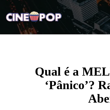
Home
Notícias
Crí
Qual é a MEL
‘Pânico’? 
Abe