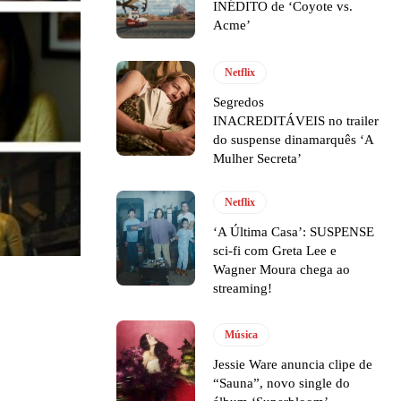
INÉDITO de ‘Coyote vs.
Acme’
Netflix
Segredos
INACREDITÁVEIS no trailer
do suspense dinamarquês ‘A
Mulher Secreta’
Netflix
‘A Última Casa’: SUSPENSE
sci-fi com Greta Lee e
Wagner Moura chega ao
streaming!
Música
Jessie Ware anuncia clipe de
“Sauna”, novo single do