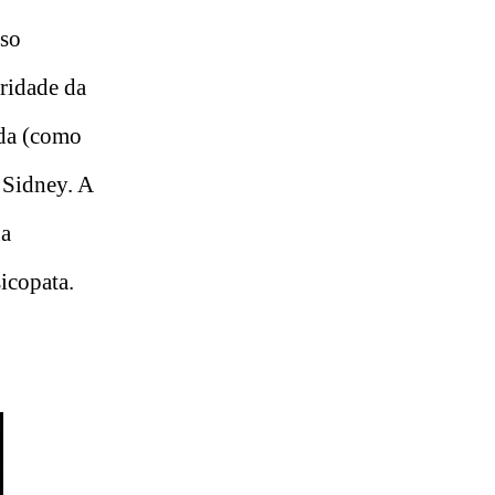
eso
bridade da
ida (como
 Sidney. A
na
icopata.