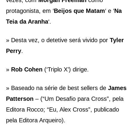
vezes, com
Morgan Freeman
como
protagonista, em ‘
Beijos que Matam
‘ e ‘
Na
Teia da Aranha
‘.
» Desta vez, o detetive será vivido por
Tyler
Perry
.
»
Rob Cohen
(‘Triplo X’) dirige.
» Baseado na série de best sellers de
James
Patterson
– (“Um Desafio para Cross”, pela
Editora Rocco; “Eu, Alex Cross”, publicado
pela Editora Arqueiro).