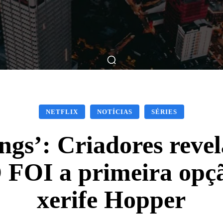
ticas
Breve Nos Cinemas
Matérias
Nos Cinemas
NETFLIX
NOTÍCIAS
SÉRIES
ngs’: Criadores rev
OI a primeira opçã
xerife Hopper