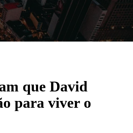
Filmes
Séries
Música
Gênero
elam que David
o para viver o