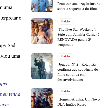
Penn traz atualização incerta
Em uma
sobre a sequência do filme
nterpretar o
Notícias
‘The Five Star Weekend’:
Série com Jennifer Garner é
RENOVADA para a 2ª
appy Sad
temporada
enviou uma
Notícias
‘Jogador Nº 2’: Roteirista
confirma que sequência do
filme continua em
desenvolvimento
pper.
Notícias
z eu tenha
‘Homem-Aranha: Um Novo
quem
Dia’: Irmãos Russo