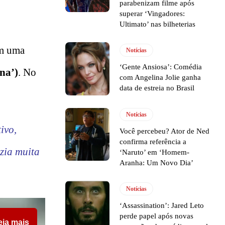
parabenizam filme após
superar ‘Vingadores:
Ultimato’ nas bilheterias
em uma
Notícias
‘Gente Ansiosa’: Comédia
na’)
. No
com Angelina Jolie ganha
data de estreia no Brasil
Notícias
ivo,
Você percebeu? Ator de Ned
confirma referência a
zia muita
‘Naruto’ em ‘Homem-
Aranha: Um Novo Dia’
Notícias
‘Assassination’: Jared Leto
perde papel após novas
eia mais