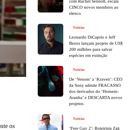
com Rachel Sennott, escala
CINCO novos membros ao
elenco
Notícias
Leonardo DiCaprio e Jeff
Bezos lançam projeto de US$
200 milhões para salvar
espécies em extinção
Notícias
De ‘Venom’ a ‘Kraven’: CEO
da Sony admite FRACASSO
dos derivados do ‘Homem-
Aranha’ e DESCARTA novos
projetos
Notícias
nte os
‘Free Guy 2’: Roteirista Zak