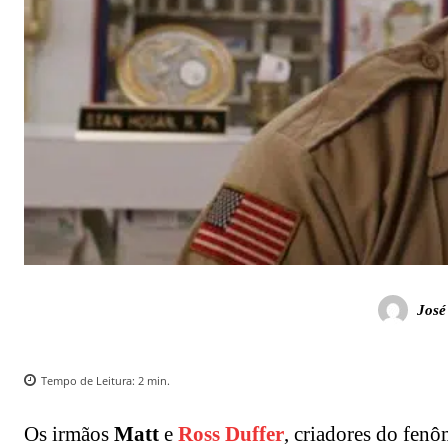
José
Tempo de Leitura:
2
min.
Os irmãos
Matt
e
Ross Duffer
, criadores do fen