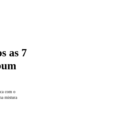
 as 7
lbum
ica com o
a mistura