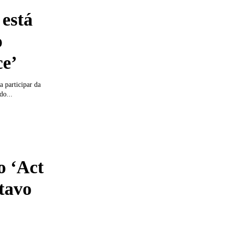
está
o
ce’
 participar da
do...
o ‘Act
tavo