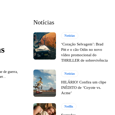
Notícias
Notícias
‘Coração Selvagem’: Brad
as
Pitt e o cão Odin no novo
vídeo promocional do
THRILLER de sobrevivência
e de guerra,
Notícias
er...
HILÁRIO! Confira um clipe
INÉDITO de ‘Coyote vs.
Acme’
Netflix
Segredos