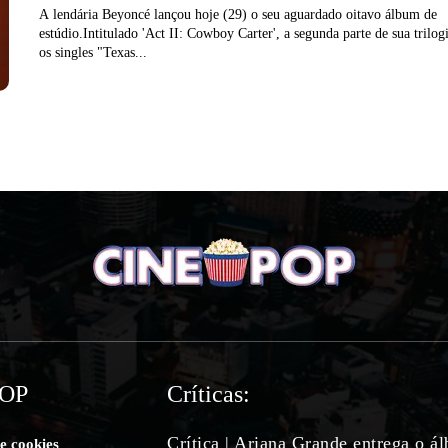
A lendária Beyoncé lançou hoje (29) o seu aguardado oitavo álbum de
estúdio.Intitulado 'Act II: Cowboy Carter', a segunda parte de sua trilo
os singles "Texas...
POP
Críticas:
Crítica | Ariana Grande entrega o á
de cookies