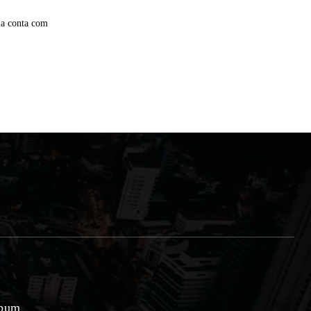
gia conta com
lbum