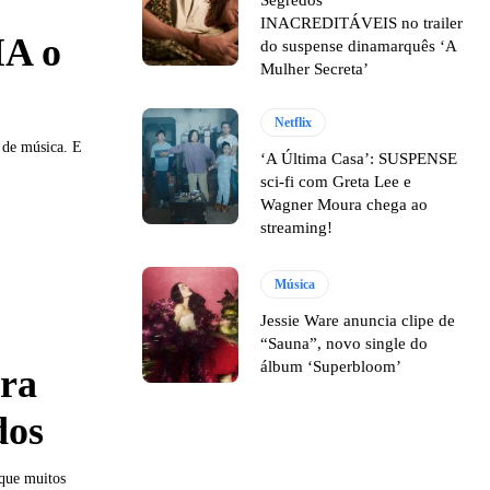
INACREDITÁVEIS no trailer
MA o
do suspense dinamarquês ‘A
Mulher Secreta’
Netflix
 de música. E
‘A Última Casa’: SUSPENSE
sci-fi com Greta Lee e
Wagner Moura chega ao
streaming!
Música
Jessie Ware anuncia clipe de
“Sauna”, novo single do
álbum ‘Superbloom’
ra
dos
que muitos