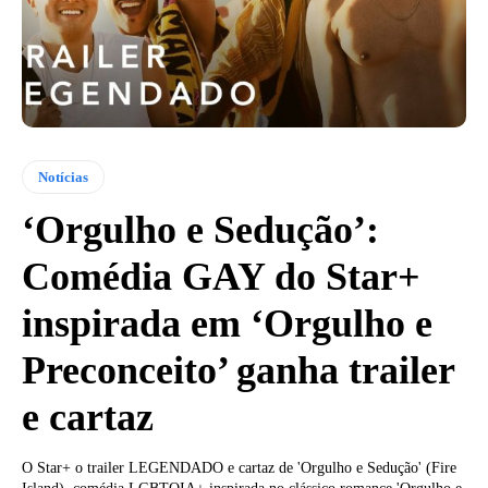
Notícias
‘Orgulho e Sedução’:
Comédia GAY do Star+
inspirada em ‘Orgulho e
Preconceito’ ganha trailer
e cartaz
O Star+ o trailer LEGENDADO e cartaz de 'Orgulho e Sedução' (Fire