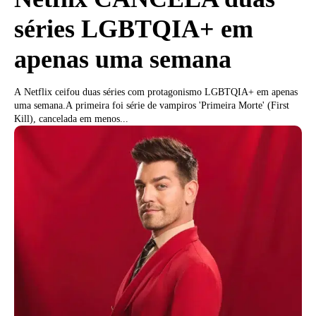
séries LGBTQIA+ em
apenas uma semana
A Netflix ceifou duas séries com protagonismo LGBTQIA+ em apenas
uma semana.A primeira foi série de vampiros 'Primeira Morte' (First
Kill), cancelada em menos...