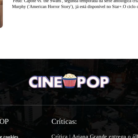
'Feud: Capote vs. the Swans', segunda temporada da série antológica cr
Murphy ('American Horror Story'), já está disponível no Star+.O ciclo 
POP
Críticas:
Crítica | Ariana Grande entrega o á
de cookies