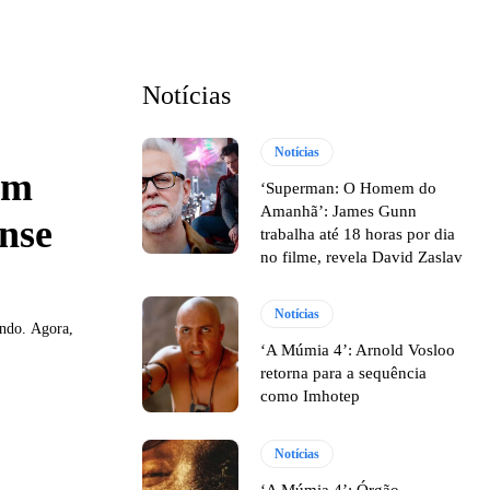
Notícias
Notícias
em
‘Superman: O Homem do
Amanhã’: James Gunn
nse
trabalha até 18 horas por dia
no filme, revela David Zaslav
Notícias
undo. Agora,
‘A Múmia 4’: Arnold Vosloo
retorna para a sequência
como Imhotep
Notícias
‘A Múmia 4’: Órgão