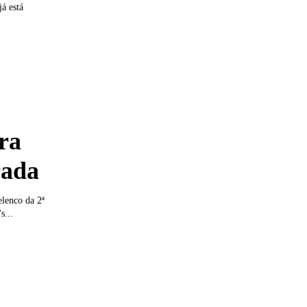
á está
ra
rada
elenco da 2ª
s...