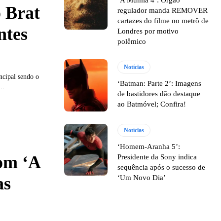
 Brat
regulador manda REMOVER
cartazes do filme no metrô de
ntes
Londres por motivo
polêmico
Notícias
ncipal sendo o
‘Batman: Parte 2’: Imagens
..
de bastidores dão destaque
ao Batmóvel; Confira!
Notícias
‘Homem-Aranha 5’:
com ‘A
Presidente da Sony indica
sequência após o sucesso de
‘Um Novo Dia’
as