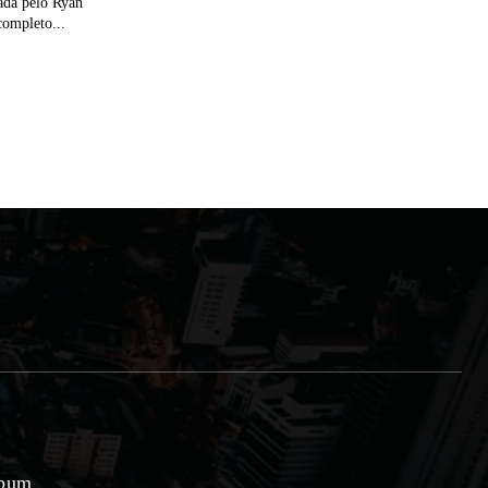
iada pelo Ryan
completo...
lbum