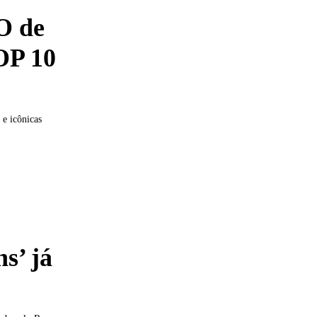
O de
TOP 10
e icônicas
s’ já