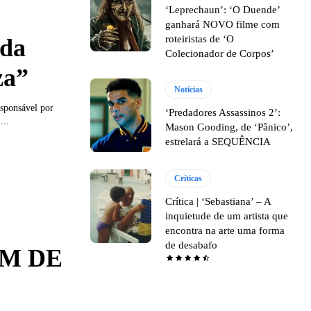
‘Leprechaun’: ‘O Duende’
ganhará NOVO filme com
roteiristas de ‘O
 da
Colecionador de Corpos’
za”
Notícias
esponsável por
‘Predadores Assassinos 2’:
...
Mason Gooding, de ‘Pânico’,
estrelará a SEQUÊNCIA
Críticas
Crítica | ‘Sebastiana’ – A
inquietude de um artista que
encontra na arte uma forma
de desabafo
FIM DE