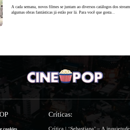
A cada semana, novos filmes se juntam ao diversos catálogos dos stream
algumas obras fantásticas já estão por lá. Para você que gosta...
POP
Críticas:
Crítica | ‘Sebastiana’ – A inquietud
de cookies