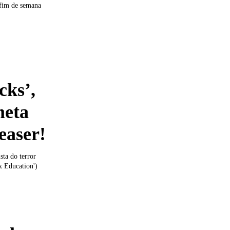
 fim de semana
cks’,
meta
teaser!
ta do terror
x Education')