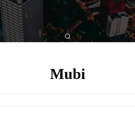
ticas
Breve Nos Cinemas
Matérias
Nos Cinemas
Mubi