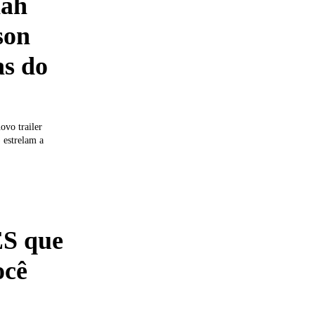
ah
son
as do
vo trailer
 estrelam a
S que
ocê