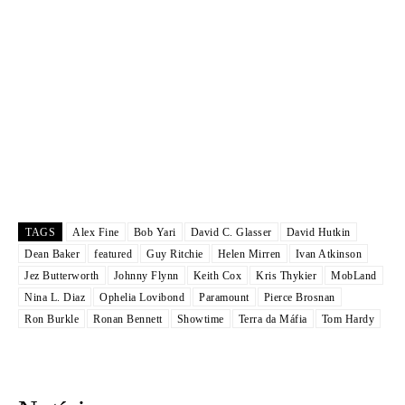
TAGS
Alex Fine
Bob Yari
David C. Glasser
David Hutkin
Dean Baker
featured
Guy Ritchie
Helen Mirren
Ivan Atkinson
Jez Butterworth
Johnny Flynn
Keith Cox
Kris Thykier
MobLand
Nina L. Diaz
Ophelia Lovibond
Paramount
Pierce Brosnan
Ron Burkle
Ronan Bennett
Showtime
Terra da Máfia
Tom Hardy