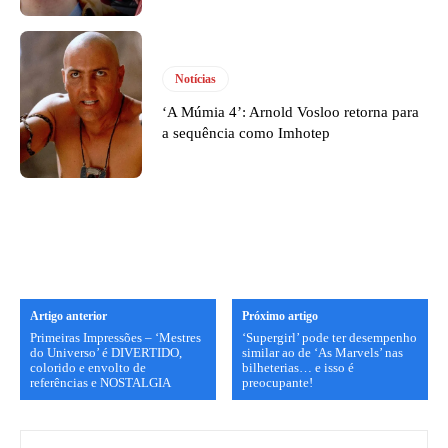
Notícias
‘A Múmia 4’: Arnold Vosloo retorna para
a sequência como Imhotep
Artigo anterior
Próximo artigo
Primeiras Impressões – ‘Mestres
‘Supergirl’ pode ter desempenho
do Universo’ é DIVERTIDO,
similar ao de ‘As Marvels’ nas
colorido e envolto de
bilheterias… e isso é
referências e NOSTALGIA
preocupante!