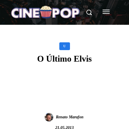
U
O Último Elvis
Facebook
X
WhatsApp
Renato Marafon
21.05.2013