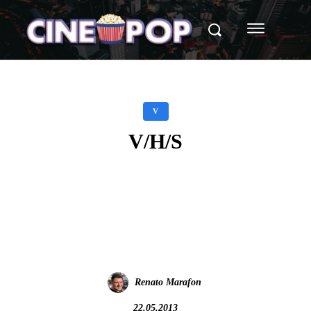
V
V/H/S
Facebook
X
WhatsApp
Renato Marafon
22.05.2013