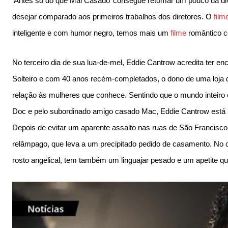
‘Antes só do que Mal Casado’ consegue retomar um pouco da div
desejar comparado aos primeiros trabalhos dos diretores. O
film
inteligente e com humor negro, temos mais um
filme
romântico c
No terceiro dia de sua lua-de-mel, Eddie Cantrow acredita ter e
Solteiro e com 40 anos recém-completados, o dono de uma loja 
relação às mulheres que conhece. Sentindo que o mundo inteiro 
Doc e pelo subordinado amigo casado Mac, Eddie Cantrow está p
Depois de evitar um aparente assalto nas ruas de São Francis
relâmpago, que leva a um precipitado pedido de casamento. No 
rosto angelical, tem também um linguajar pesado e um apetite qu