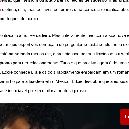
ersão que transformou a dupla em diretores de sucesso, mas ainda
e
é ótimo, sim, mas ao invés de termos uma comédia romântica abo
om toques de humor.
ncontrado o amor verdadeiro. Mas, infelizmente, não com a sua nova 
de artigos esportivos começa a se perguntar se está sendo muito ex
está namorando menos ele, e pressionado por seu libidinoso pai sep
ronto para um relacionamento. Tudo o que precisa agora é de uma g
co, Eddie conhece Lila e os dois rapidamente embarcam em um roma
caminho para a lua-de-mel no México, Eddie descobre que a esposa,
ase insaciável por sexo hilariamente vigoroso.
L