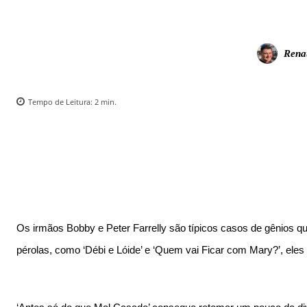
Rena
Tempo de Leitura:
2
min.
Os irmãos Bobby e Peter Farrelly são típicos casos de gênios 
pérolas, como ‘Débi e Lóide’ e ‘Quem vai Ficar com Mary?’, ele