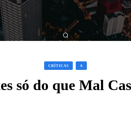
ticas
Breve Nos Cinemas
Matérias
Nos Cinemas
CRÍTICAS
A
es só do que Mal Ca
Facebook
X
WhatsApp