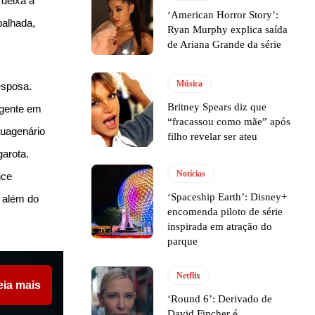
 deixa a
‘American Horror Story’:
balhada,
Ryan Murphy explica saída
de Ariana Grande da série
Música
esposa.
Britney Spears diz que
igente em
“fracassou como mãe” após
tuagenário
filho revelar ser ateu
arota.
Notícias
nce
‘Spaceship Earth’: Disney+
 além do
encomenda piloto de série
inspirada em atração do
parque
Netflix
eia mais
‘Round 6’: Derivado de
David Fincher é