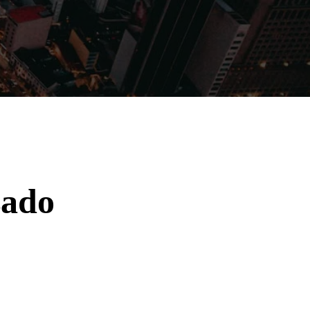
Filmes
Séries
Música
Gênero
sado