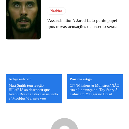
Notícias
‘Assassination’: Jared Leto perde papel
após novas acusações de assédio sexual
Artigo anterior
Próximo artigo
Matt Smith tem reação
Oi? ‘Minions & Monstros’ NÃO
HILÁRIA ao descobrir que
tira a liderança de ‘Toy Story 5’
Keanu Reeves estava assistindo
e abre em 2º lugar no Brasil
a ‘Morbius’ durante voo