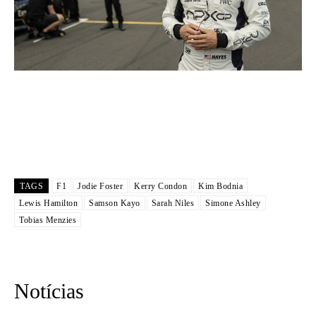
TAGS
F1
Jodie Foster
Kerry Condon
Kim Bodnia
Lewis Hamilton
Samson Kayo
Sarah Niles
Simone Ashley
Tobias Menzies
Notícias