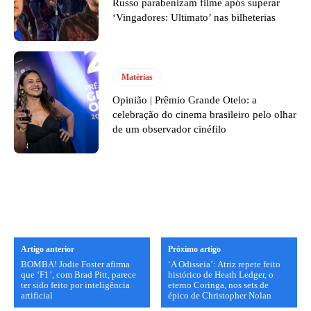
Russo parabenizam filme após superar
‘Vingadores: Ultimato’ nas bilheterias
Matérias
Opinião | Prêmio Grande Otelo: a
celebração do cinema brasileiro pelo olhar
de um observador cinéfilo
Artigo anterior
Próximo artigo
BOMBA! Jodie Foster afirma
‘A Odisseia’: Atriz repete feito
que ‘F1’, com Brad Pitt, parece
histórico de Heath Ledger, o
ter sido feito por inteligência
eterno Coringa, nos sets de
artificial
épico de Christopher Nolan