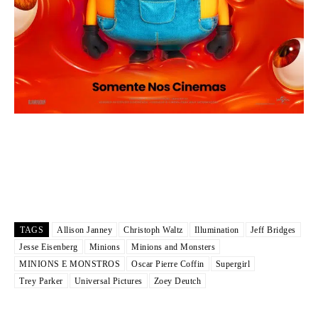
TAGS
Allison Janney
Christoph Waltz
Illumination
Jeff Bridges
Jesse Eisenberg
Minions
Minions and Monsters
MINIONS E MONSTROS
Oscar Pierre Coffin
Supergirl
Trey Parker
Universal Pictures
Zoey Deutch