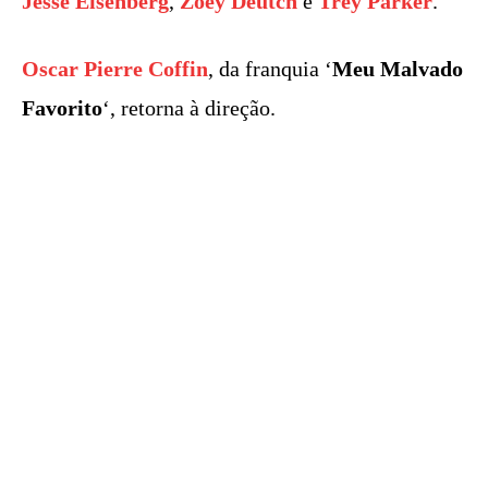
Jesse Eisenberg
,
Zoey Deutch
e
Trey Parker
.
Oscar Pierre Coffin
, da franquia ‘
Meu Malvado
Favorito
‘, retorna à direção.