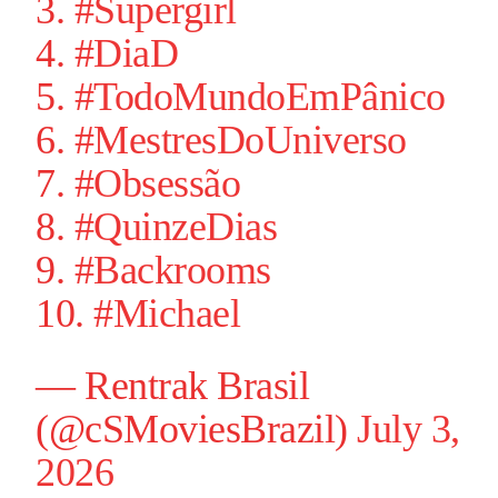
3.
#Supergirl
4.
#DiaD
5.
#TodoMundoEmPânico
6.
#MestresDoUniverso
7.
#Obsessão
8.
#QuinzeDias
9.
#Backrooms
10.
#Michael
— Rentrak Brasil
(@cSMoviesBrazil)
July 3,
2026