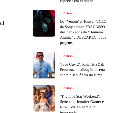
espécies em extinção
Notícias
De ‘Venom’ a ‘Kraven’: CEO
sil
da Sony admite FRACASSO
dos derivados do ‘Homem-
Aranha’ e DESCARTA novos
projetos
Notícias
‘Free Guy 2’: Roteirista Zak
Penn traz atualização incerta
sobre a sequência do filme
Notícias
‘The Five Star Weekend’:
Série com Jennifer Garner é
RENOVADA para a 2ª
temporada