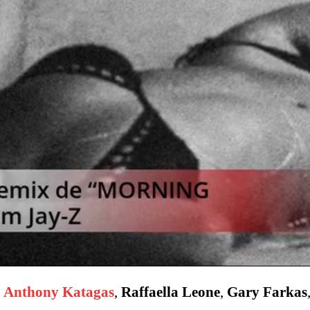
e
Anthony Katagas
,
Raffaella Leone
,
Gary Farkas