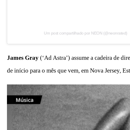
Um post compartilhado por NEON (@neonrated)
James
Gray
(‘Ad Astra’) assume a cadeira de dire
de início para o mês que vem, em Nova Jersey, Es