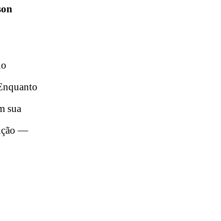
son
ho
 Enquanto
m sua
aição —