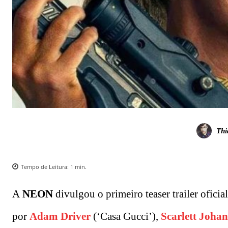
Thi
Tempo de Leitura:
1
min.
A
NEON
divulgou o primeiro teaser trailer oficia
por
Adam Driver
(‘Casa Gucci’),
Scarlett Joha