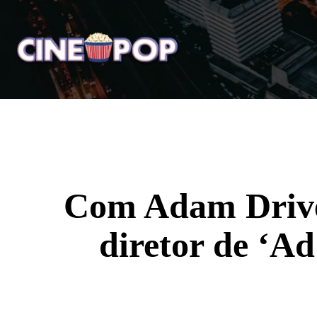
Home
Notícias
Crí
Com Adam Driver
diretor de ‘A