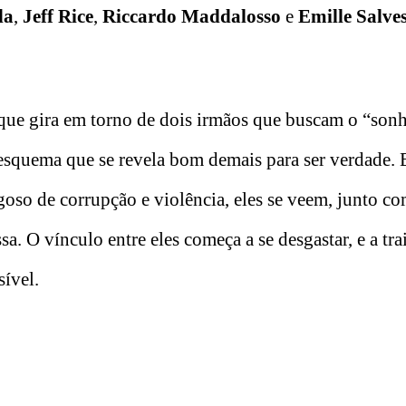
da
,
Jeff Rice
,
Riccardo Maddalosso
e
Emille Salve
a que gira em torno de dois irmãos que buscam o “son
squema que se revela bom demais para ser verdade.
so de corrupção e violência, eles se veem, junto co
sa. O vínculo entre eles começa a se desgastar, e a tr
ível.