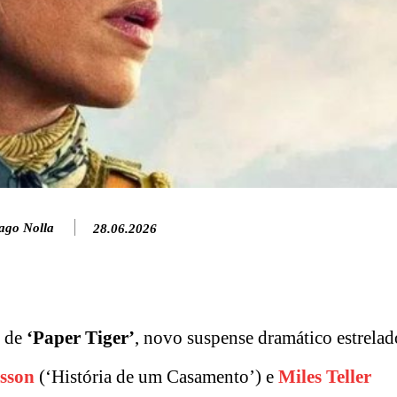
ago Nolla
28.06.2026
l de
‘Paper Tiger’
, novo suspense dramático estrelad
nsson
(‘História de um Casamento’) e
Miles Teller