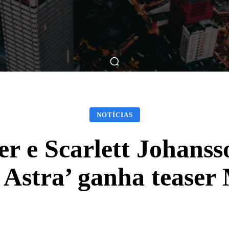
ticas
Breve Nos Cinemas
Matérias
Nos Cinemas
NOTÍCIAS
 e Scarlett Johansso
d Astra’ ganha tea