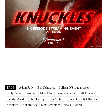
TAGS
Adam Pally
Ben Schwartz
Colleen O'Shaughnessey
Dolly Parton
featured
Idris Elba
James Cameron
Jeff Fowler
Jennifer Aniston
Jim Carrey
Josh Miller
Junkie XL
Kit Hoover
Knuckles
Manolo Rey
Max Schneider
Neal H. Moritz