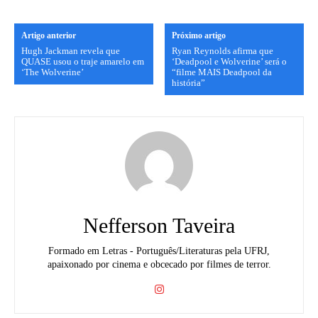
Artigo anterior
Próximo artigo
Hugh Jackman revela que
Ryan Reynolds afirma que
QUASE usou o traje amarelo em
‘Deadpool e Wolverine’ será o
‘The Wolverine’
“filme MAIS Deadpool da
história”
Nefferson Taveira
Formado em Letras - Português/Literaturas pela UFRJ,
apaixonado por cinema e obcecado por filmes de terror.