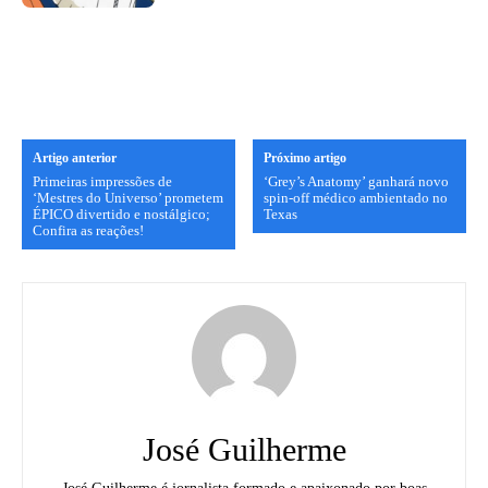
Artigo anterior
Próximo artigo
Primeiras impressões de
‘Grey’s Anatomy’ ganhará novo
‘Mestres do Universo’ prometem
spin-off médico ambientado no
ÉPICO divertido e nostálgico;
Texas
Confira as reações!
José Guilherme