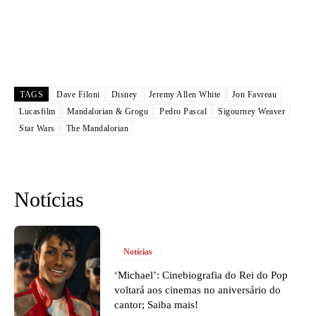
TAGS
Dave Filoni
Disney
Jeremy Allen White
Jon Favreau
Lucasfilm
Mandalorian & Grogu
Pedro Pascal
Sigourney Weaver
Star Wars
The Mandalorian
Notícias
Notícias
‘Michael’: Cinebiografia do Rei do Pop
voltará aos cinemas no aniversário do
cantor; Saiba mais!