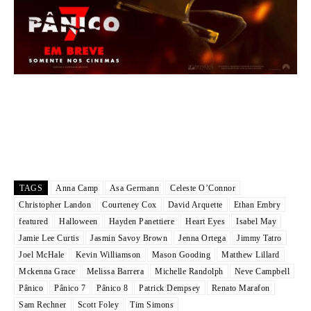
TAGS
Anna Camp
Asa Germann
Celeste O’Connor
Christopher Landon
Courteney Cox
David Arquette
Ethan Embry
featured
Halloween
Hayden Panettiere
Heart Eyes
Isabel May
Jamie Lee Curtis
Jasmin Savoy Brown
Jenna Ortega
Jimmy Tatro
Joel McHale
Kevin Williamson
Mason Gooding
Matthew Lillard
Mckenna Grace
Melissa Barrera
Michelle Randolph
Neve Campbell
Pânico
Pânico 7
Pânico 8
Patrick Dempsey
Renato Marafon
Sam Rechner
Scott Foley
Tim Simons