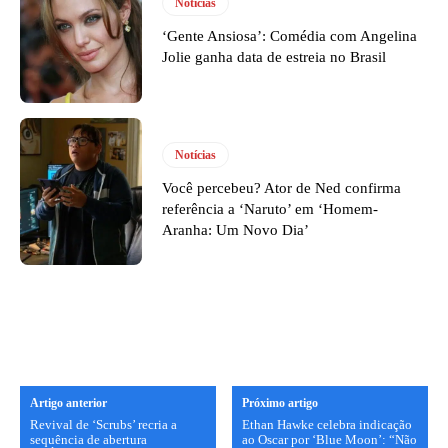
Notícias
‘Gente Ansiosa’: Comédia com Angelina
Jolie ganha data de estreia no Brasil
Notícias
Você percebeu? Ator de Ned confirma
referência a ‘Naruto’ em ‘Homem-
Aranha: Um Novo Dia’
Artigo anterior
Próximo artigo
Revival de ‘Scrubs’ recria a
Ethan Hawke celebra indicação
sequência de abertura
ao Oscar por ‘Blue Moon’: “Não