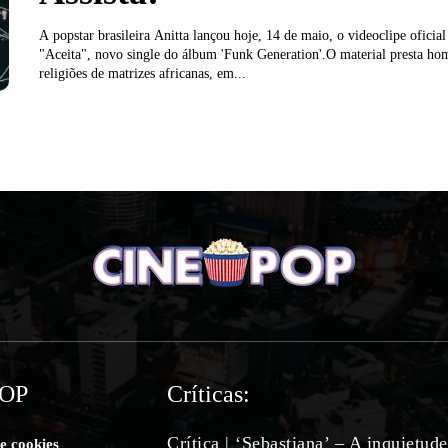
A popstar brasileira Anitta lançou hoje, 14 de maio, o videoclipe oficial
"Aceita", novo single do álbum 'Funk Generation'.O material presta h
religiões de matrizes africanas, em...
POP
Críticas:
Crítica | ‘Sebastiana’ – A inquietud
de cookies