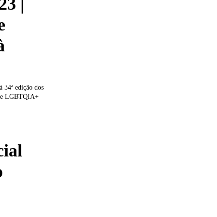
3 |
e
à
à 34ª edição dos
dade LGBTQIA+
cial
o