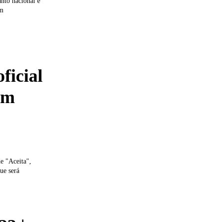
anto nacional e
om
ficial
um
de "Aceita",
ue será