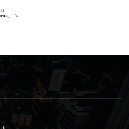
 de
omenagem às
e de