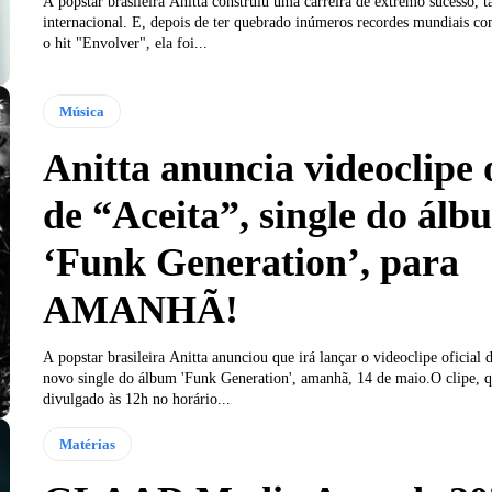
A popstar brasileira Anitta construiu uma carreira de extremo sucesso, t
internacional. E, depois de ter quebrado inúmeros recordes mundiais c
o hit "Envolver", ela foi...
Música
Anitta anuncia videoclipe o
de “Aceita”, single do álb
‘Funk Generation’, para
AMANHÃ!
A popstar brasileira Anitta anunciou que irá lançar o videoclipe oficial 
novo single do álbum 'Funk Generation', amanhã, 14 de maio.O clipe, q
divulgado às 12h no horário...
Matérias