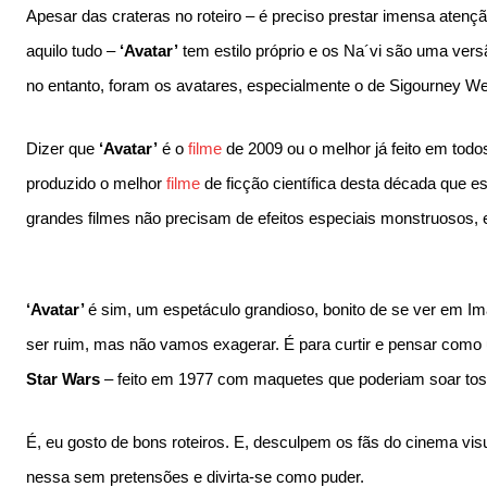
Apesar das crateras no roteiro – é preciso prestar imensa aten
aquilo tudo –
‘Avatar’
tem estilo próprio e os Na´vi são uma vers
no entanto, foram os avatares, especialmente o de Sigourney We
Dizer que
‘Avatar’
é o
filme
de 2009 ou o melhor já feito em to
produzido o melhor
filme
de ficção científica desta década que e
grandes filmes não precisam de efeitos especiais monstruosos, e
‘Avatar’
é sim, um espetáculo grandioso, bonito de se ver em Im
ser ruim, mas não vamos exagerar. É para curtir e pensar como
Star Wars
– feito em 1977 com maquetes que poderiam soar tosc
É, eu gosto de bons roteiros. E, desculpem os fãs do cinema vis
nessa sem pretensões e divirta-se como puder.