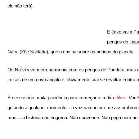
ele não terá).
E Jake vai a P
perigos do lugar
Na´vi (Zöe Saldaña), que o ensina sobre os perigos do planeta.
Os Na´vi vivem em harmonia com os perigos de Pandora, mas c
coisas de um novo ângulo e, obviamente, vai se revoltar contra o
É necessário muita paciência para começar a curtir o
filme
. Você
gritando a qualquer momento – a voz da cantora me assombrou
mas… a história não engrena. Não convence. Não pega nem no t