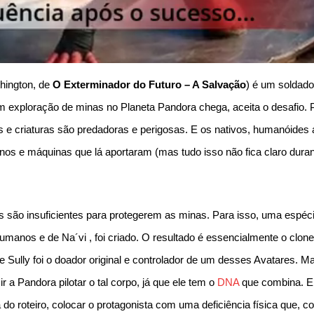
thington, de
O Exterminador do Futuro – A Salvação
) é um soldad
m exploração de minas no Planeta Pandora chega, aceita o desafio.
as e criaturas são predadoras e perigosas. E os nativos, humanóides
anos e máquinas que lá aportaram (mas tudo isso não fica claro dura
is são insuficientes para protegerem as minas. Para isso, uma espéc
umanos e de Na´vi , foi criado. O resultado é essencialmente o clon
ully foi o doador original e controlador de um desses Avatares. Mas
 a Pandora pilotar o tal corpo, já que ele tem o
DNA
que combina. Em
o roteiro, colocar o protagonista com uma deficiência física que, c