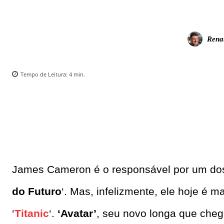
Rena
Tempo de Leitura:
4
min.
James Cameron é o responsável por um dos
do Futuro
‘. Mas, infelizmente, ele hoje é 
‘
Titanic
‘.
‘Avatar’
, seu novo longa que che