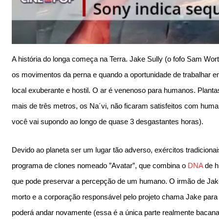
A história do longa começa na Terra. Jake Sully (o fofo Sam Wor
os movimentos da perna e quando a oportunidade de trabalhar e
local exuberante e hostil. O ar é venenoso para humanos. Plant
mais de três metros, os Na´vi, não ficaram satisfeitos com hum
você vai supondo ao longo de quase 3 desgastantes horas).
Devido ao planeta ser um lugar tão adverso, exércitos tradiciona
programa de clones nomeado ”Avatar”, que combina o
DNA
de h
que pode preservar a percepção de um humano. O irmão de Jake S
morto e a corporação responsável pelo projeto chama Jake para ir
poderá andar novamente (essa é a única parte realmente bacana d