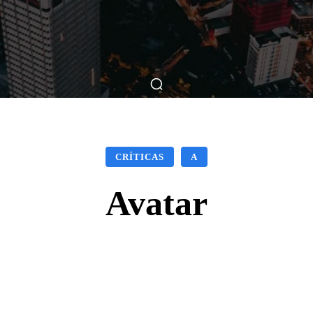
ticas
Breve Nos Cinemas
Matérias
Nos Cinemas
CRÍTICAS
A
Avatar
Facebook
X
WhatsApp