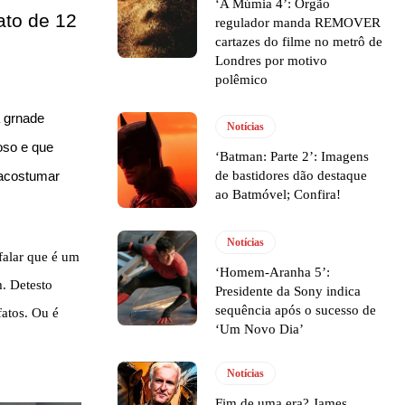
‘A Múmia 4’: Órgão
ato de 12
regulador manda REMOVER
cartazes do filme no metrô de
Londres por motivo
polêmico
a grnade
Notícias
oso e que
‘Batman: Parte 2’: Imagens
 acostumar
de bastidores dão destaque
ao Batmóvel; Confira!
Notícias
falar que é um
‘Homem-Aranha 5’:
. Detesto
Presidente da Sony indica
sequência após o sucesso de
fatos. Ou é
‘Um Novo Dia’
Notícias
Fim de uma era? James