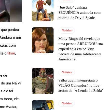
‘Joe Sujo’ ganhará
SEQUÊNCIA animada com
retorno de David Spade
o que perdeu
Notícias
 Pandora é um
Molly Ringwald revela que
uma pessoa ARRUINOU sua
 azuis com
experiência em ‘A Vida
nte o
filme
,
Secreta de uma Adolescente
Americana’
Notícias
ie de
Saiba quem interpretará o
e de um Na´vi
VILÃO Ganondorf no live-
action de ‘A Lenda de Zelda’
 ele foi
 troca, ele
Notícias
omo Avatar,