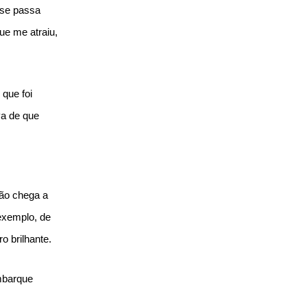
 se passa
ue me atraiu,
que foi
va de que
não chega a
exemplo, de
 brilhante.
mbarque