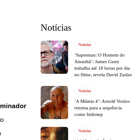
Notícias
Notícias
‘Superman: O Homem do
Amanhã’: James Gunn
trabalha até 18 horas por dia
no filme, revela David Zaslav
Notícias
‘A Múmia 4’: Arnold Vosloo
rminador
retorna para a sequência
como Imhotep
ão
Notícias
e