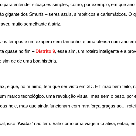
ção para entender situações simples, como, por exemplo, em que ano
ão gigante dos Smurfs – seres azuis, simpáticos e carismáticos. O q
aver, muito semelhante à atriz.
dos os tempos é um exagero sem tamanho, e uma ofensa num ano em 
stá quase no fim –
Distrito 9
, esse sim, um roteiro inteligente e a pro
 sim de de uma boa história.
ax, e que, no mínimo, tem que ser visto em 3D. É filmão bem feito, 
 um marco tecnológico, uma revolução visual, mas sem o peso, por 
as hoje, mas que ainda funcionam com rara força graças ao… roteiro
ual, isso
‘Avatar’
não tem. Vale como uma viagem criativa, então, e