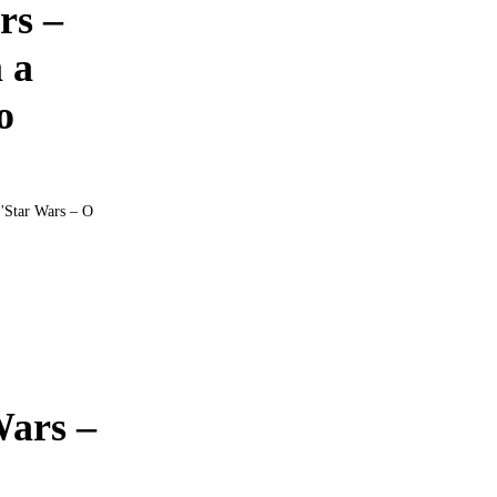
rs –
 a
o
 'Star Wars – O
Wars –