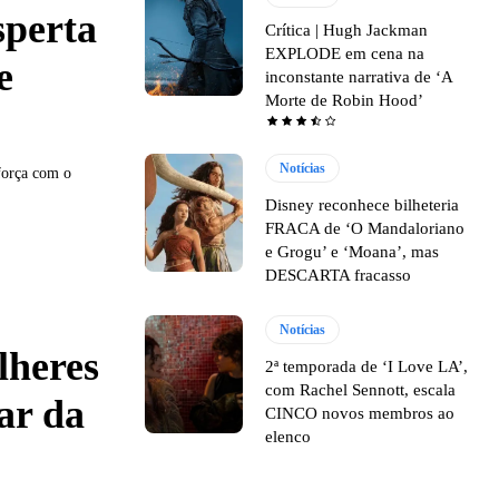
sperta
Crítica | Hugh Jackman
EXPLODE em cena na
e
inconstante narrativa de ‘A
Morte de Robin Hood’
Notícias
força com o
Disney reconhece bilheteria
FRACA de ‘O Mandaloriano
e Grogu’ e ‘Moana’, mas
DESCARTA fracasso
Notícias
lheres
2ª temporada de ‘I Love LA’,
com Rachel Sennott, escala
ar da
CINCO novos membros ao
elenco