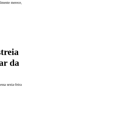
almente merece,
treia
ar da
ssa sexta-feira