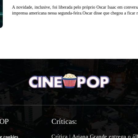
A novidade, inclusive, foi liberada pelo próprio Oscar Isaac em conver
imprensa americana nessa segunda-feira.Oscar disse que chegou a ficar 
POP
Críticas:
Crítica | Ariana Grande entrega o á
de cookies