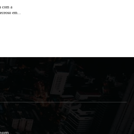
sa com a
receoso em...
lbum