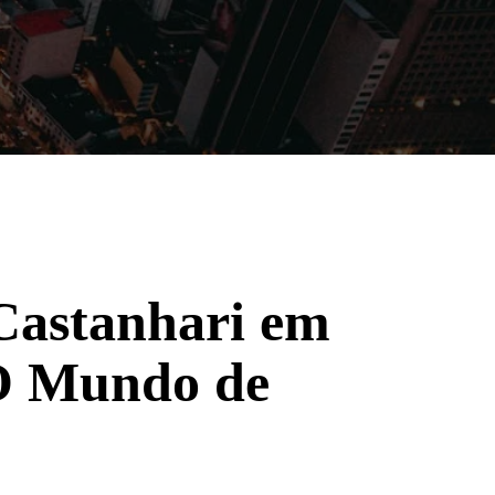
Filmes
Séries
Música
Gênero
 Castanhari em
‘O Mundo de