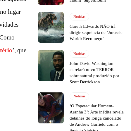
álbum ‘Superbloom’
 no lugar
Notícias
ividades
Gareth Edwards NÃO irá
dirigir sequência de ‘Jurassic
. Como
World: Recomeço’
ério
’, que
Notícias
John David Washington
estrelará novo TERROR
sobrenatural produzido por
Scott Derrickson
Notícias
‘O Espetacular Homem-
Aranha 3’: Arte inédita revela
detalhes do longa cancelado
de Andrew Garfield com o
Sexteto Sinistro