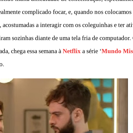
ealmente complicado focar, e, quando nos colocamos
s, acostumadas a interagir com os coleguinhas e ter at
 viram sozinhas diante de uma tela fria de computador
otada, chega essa semana à
Netflix
a série ‘
Mundo Mist
o.