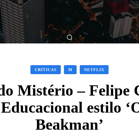
ticas
Breve Nos Cinemas
Matérias
Nos Cinemas
CRÍTICAS
M
NETFLIX
do Mistério – Felipe
e Educacional estilo 
Beakman’