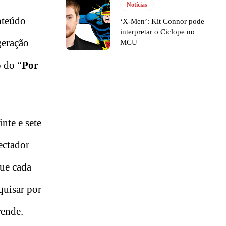
Notícias
nteúdo
‘X-Men’: Kit Connor pode
interpretar o Ciclope no
geração
MCU
 do “
Por
inte e sete
ectador
que cada
quisar por
rende.