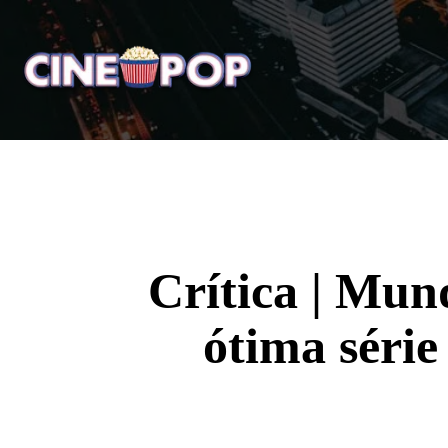
Home
Notícias
Crí
Crítica | Mun
ótima séri