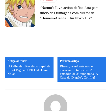
‘Naruto’: Live-action define data para
início das filmagens com diretor de
‘Homem-Aranha: Um Novo Dia”
Artigo anterior
Próximo artigo
‘A Odisseia’: Revelado papel de
Rhaenyra enfrenta novas
Elliot Page no ÉPICO de Chris
ameaças no trailer do 3º
Nolan
episódio da 3ª temporada ‘A
Casa do Dragão’; Confira!