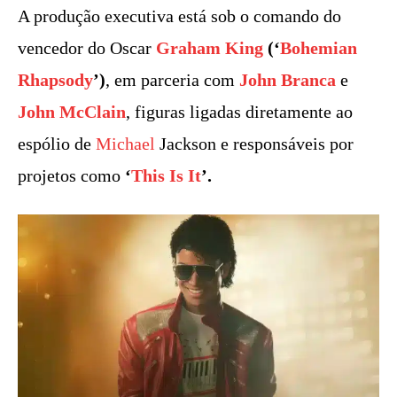
A produção executiva está sob o comando do
vencedor do Oscar
Graham King
(‘
Bohemian
Rhapsody
’)
, em parceria com
John Branca
e
John McClain
, figuras ligadas diretamente ao
espólio de
Michael
Jackson e responsáveis por
projetos como
‘
This Is It
’.