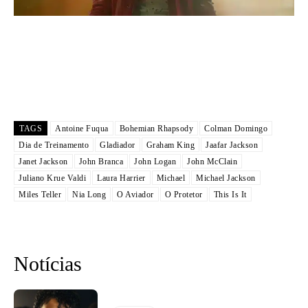
TAGS
Antoine Fuqua
Bohemian Rhapsody
Colman Domingo
Dia de Treinamento
Gladiador
Graham King
Jaafar Jackson
Janet Jackson
John Branca
John Logan
John McClain
Juliano Krue Valdi
Laura Harrier
Michael
Michael Jackson
Miles Teller
Nia Long
O Aviador
O Protetor
This Is It
Notícias