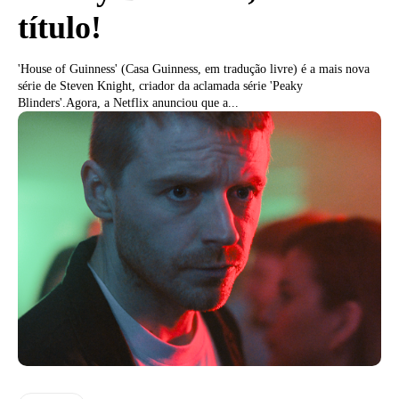
título!
'House of Guinness' (Casa Guinness, em tradução livre) é a mais nova
série de Steven Knight, criador da aclamada série 'Peaky
Blinders'.Agora, a Netflix anunciou que a...