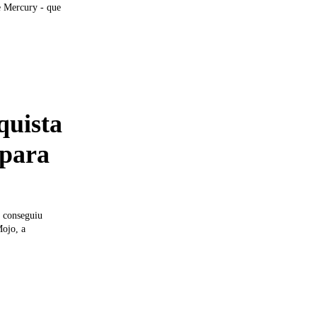
quista
 para
e conseguiu
Mojo, a