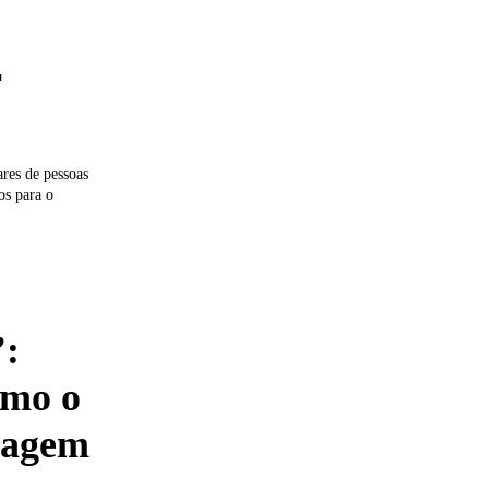
r
res de pessoas
os para o
’:
omo o
magem