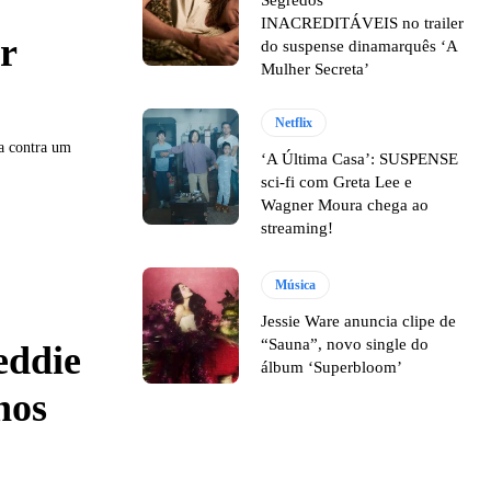
INACREDITÁVEIS no trailer
r
do suspense dinamarquês ‘A
Mulher Secreta’
Netflix
ia contra um
‘A Última Casa’: SUSPENSE
sci-fi com Greta Lee e
Wagner Moura chega ao
streaming!
Música
Jessie Ware anuncia clipe de
“Sauna”, novo single do
eddie
álbum ‘Superbloom’
nos