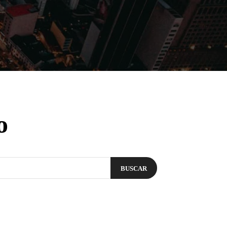
Filmes
Séries
Música
Gênero
o
BUSCAR