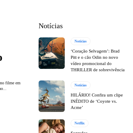
Notícias
Notícias
‘Coração Selvagem’: Brad
o
Pitt e o cão Odin no novo
vídeo promocional do
THRILLER de sobrevivência
 no filme em
Notícias
o...
HILÁRIO! Confira um clipe
INÉDITO de ‘Coyote vs.
Acme’
Netflix
Segredos