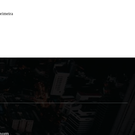
primeira
lbum