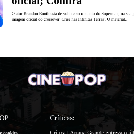
oficial; Confira
O ator Brandon Routh está de volta com o manto do Superman, na sua 
imagem oficial do crossover 'Crise nas Infinitas Terras'. O material...
POP
Críticas:
Crítica | Ariana Grande entrega o á
de cookies