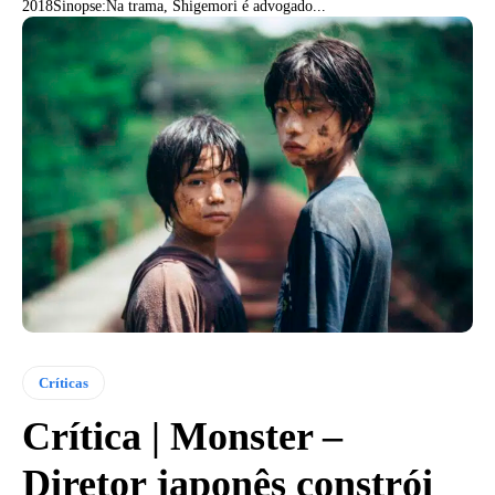
2018Sinopse:Na trama, Shigemori é advogado...
Críticas
Crítica | Monster –
Diretor japonês constrói